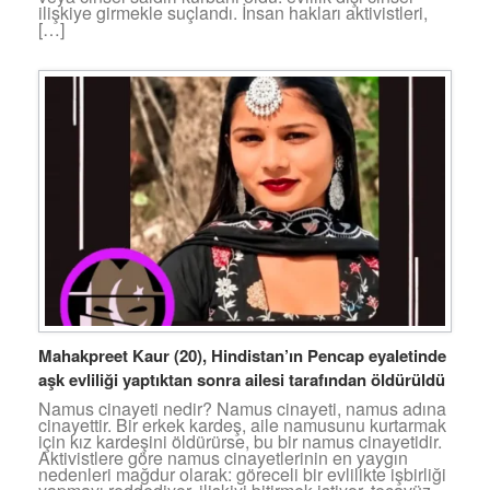
ilişkiye girmekle suçlandı. İnsan hakları aktivistleri,
[…]
Mahakpreet Kaur (20), Hindistan’ın Pencap eyaletinde
aşk evliliği yaptıktan sonra ailesi tarafından öldürüldü
Namus cinayeti nedir? Namus cinayeti, namus adına
cinayettir. Bir erkek kardeş, aile namusunu kurtarmak
için kız kardeşini öldürürse, bu bir namus cinayetidir.
Aktivistlere göre namus cinayetlerinin en yaygın
nedenleri mağdur olarak: göreceli bir evlilikte işbirliği