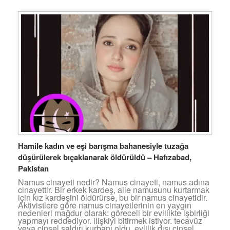
Hamile kadın ve eşi barışma bahanesiyle tuzağa
düşürülerek bıçaklanarak öldürüldü – Hafızabad,
Pakistan
Namus cinayeti nedir? Namus cinayeti, namus adına
cinayettir. Bir erkek kardeş, aile namusunu kurtarmak
için kız kardeşini öldürürse, bu bir namus cinayetidir.
Aktivistlere göre namus cinayetlerinin en yaygın
nedenleri mağdur olarak: göreceli bir evlilikte işbirliği
yapmayı reddediyor. ilişkiyi bitirmek istiyor. tecavüz
veya cinsel saldırı kurbanı oldu. evlilik dışı cinsel