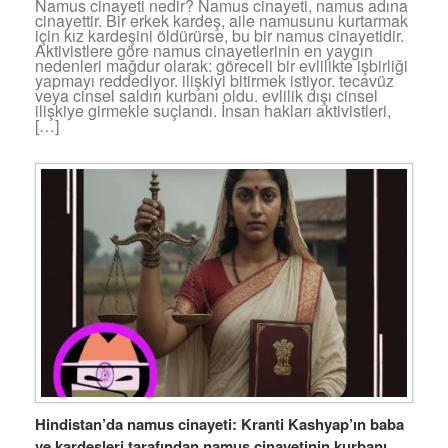
Namus cinayeti nedir? Namus cinayeti, namus adına
cinayettir. Bir erkek kardeş, aile namusunu kurtarmak
için kız kardeşini öldürürse, bu bir namus cinayetidir.
Aktivistlere göre namus cinayetlerinin en yaygın
nedenleri mağdur olarak: göreceli bir evlilikte işbirliği
yapmayı reddediyor. ilişkiyi bitirmek istiyor. tecavüz
veya cinsel saldırı kurbanı oldu. evlilik dışı cinsel
ilişkiye girmekle suçlandı. İnsan hakları aktivistleri,
[…]
Hindistan’da namus cinayeti: Kranti Kashyap’ın baba
ve kardeşleri tarafından namus cinayetinin kurbanı