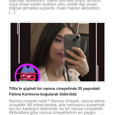
yapmayı reddediyor. ilişkiyi bitirmek istiyor. tecavüz
veya cinsel saldırı kurbanı oldu. evlilik dışı cinsel
ilişkiye girmekle suçlandı. İnsan hakları aktivistleri,
[…]
Tiflis’te şüpheli bir namus cinayetinde 20 yaşındaki
Fatima Kerimova boğularak öldürüldü
Namus cinayeti nedir? Namus cinayeti, namus adına
cinayettir. Bir erkek kardeş, aile namusunu kurtarmak
için kız kardeşini öldürürse, bu bir namus cinayetidir.
Aktivistlere göre namus cinayetlerinin en yaygın