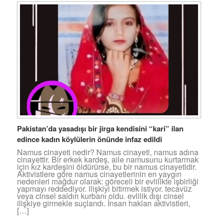
Pakistan’da yasadışı bir jirga kendisini “kari” ilan
edince kadın köylülerin önünde infaz edildi
Namus cinayeti nedir? Namus cinayeti, namus adına
cinayettir. Bir erkek kardeş, aile namusunu kurtarmak
için kız kardeşini öldürürse, bu bir namus cinayetidir.
Aktivistlere göre namus cinayetlerinin en yaygın
nedenleri mağdur olarak: göreceli bir evlilikte işbirliği
yapmayı reddediyor. ilişkiyi bitirmek istiyor. tecavüz
veya cinsel saldırı kurbanı oldu. evlilik dışı cinsel
ilişkiye girmekle suçlandı. İnsan hakları aktivistleri,
[…]