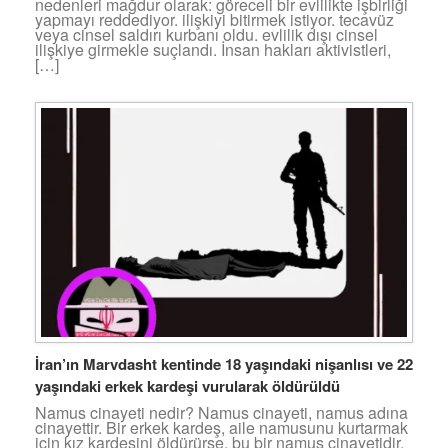
nedenleri mağdur olarak: göreceli bir evlilikte işbirliği
yapmayı reddediyor. ilişkiyi bitirmek istiyor. tecavüz
veya cinsel saldırı kurbanı oldu. evlilik dışı cinsel
ilişkiye girmekle suçlandı. İnsan hakları aktivistleri,
[…]
İran’ın Marvdasht kentinde 18 yaşındaki nişanlısı ve 22
yaşındaki erkek kardeşi vurularak öldürüldü
Namus cinayeti nedir? Namus cinayeti, namus adına
cinayettir. Bir erkek kardeş, aile namusunu kurtarmak
için kız kardeşini öldürürse, bu bir namus cinayetidir.