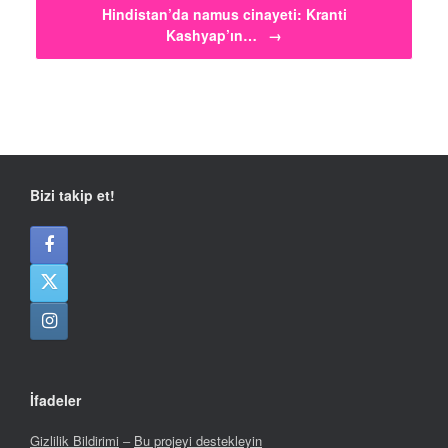
Hindistan’da namus cinayeti: Kranti
Kashyap’ın…
→
Bizi takip et!
İfadeler
Gizlilik Bildirimi
–
Bu projeyi destekleyin