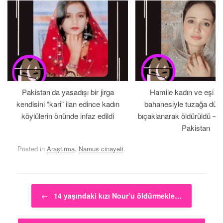
Pakistan’da yasadışı bir jirga
Hamile kadın ve eşi b
kendisini “kari” ilan edince kadın
bahanesiyle tuzağa düş
köylülerin önünde infaz edildi
bıçaklanarak öldürüldü – 
Pakistan
Posted in
Araştırma
,
Namus cinayeti
.
Post navigation
←
14 yaşındaki kızı Nour’u öldürmekle…