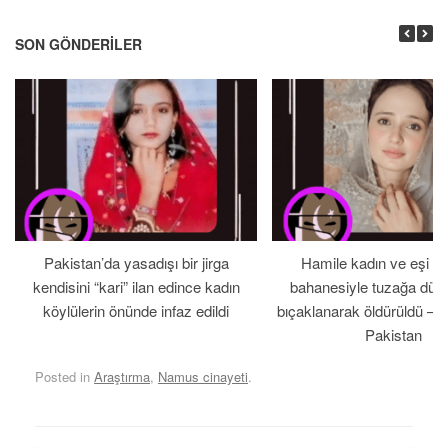
SON GÖNDERILER
Pakistan’da yasadışı bir jirga
Hamile kadın ve eşi b
kendisini “kari” ilan edince kadın
bahanesiyle tuzağa düş
köylülerin önünde infaz edildi
bıçaklanarak öldürüldü – 
Pakistan
Posted in
Araştırma
,
Namus cinayeti
.