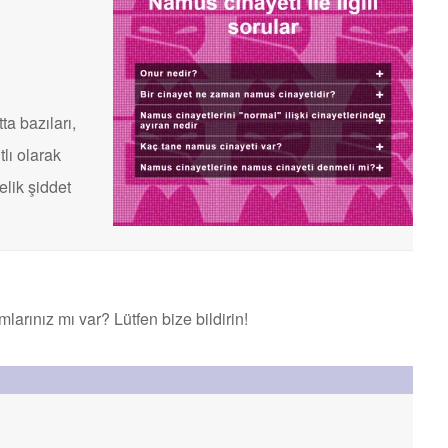
ta bazıları,
tlı olarak
elik şiddet
rınız mı var? Lütfen bize bildirin!