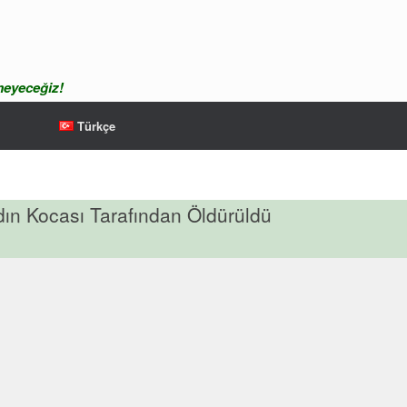
meyeceğiz!
Türkçe
dın Kocası Tarafından Öldürüldü