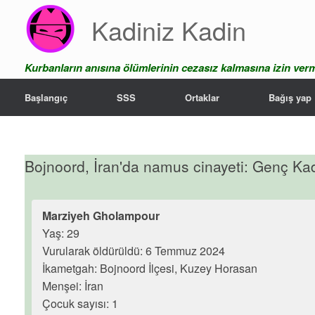
Skip
Kadiniz Kadin
to
content
Kurbanların anısına ölümlerinin cezasız kalmasına izin ver
Başlangıç
SSS
Ortaklar
Bağış yap
Bojnoord, İran'da namus cinayeti: Genç Ka
Marziyeh Gholampour
Yaş: 29
Vurularak öldürüldü: 6 Temmuz 2024
İkametgah: Bojnoord İlçesi, Kuzey Horasan
Menşei: İran
Çocuk sayısı: 1