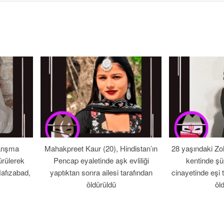
arışma
Mahakpreet Kaur (20), Hindistan’ın
28 yaşındaki Zo
ürülerek
Pencap eyaletinde aşk evliliği
kentinde şü
Hafızabad,
yaptıktan sonra ailesi tarafından
cinayetinde eşi 
öldürüldü
öl