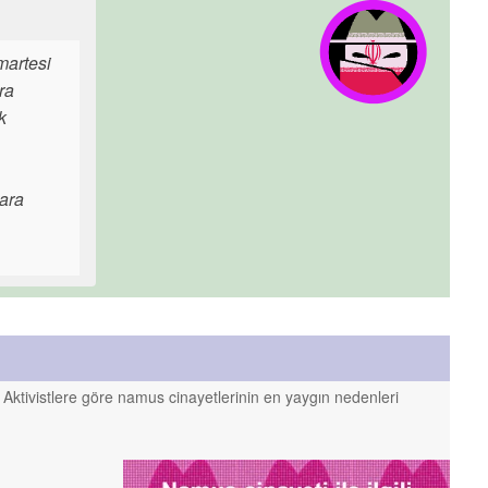
martesi
ra
k
lara
. Aktivistlere göre namus cinayetlerinin en yaygın nedenleri