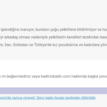
işlendiğine inanıyor, bunların çoğu yetkililere bildirilmiyor ve hat
a iyi arkadaş olması nedeniyle yetkililerin kendileri tarafından kası
iye, İran, Sırbistan ve Türkiye'de kız çocuklarına ve kadınlara yön
ı mı beğenmediniz veya kadinizkadin.com hakkında başka yorumla
oord’da namus cinayeti: Genç kadın kocası tarafından öldürüldü