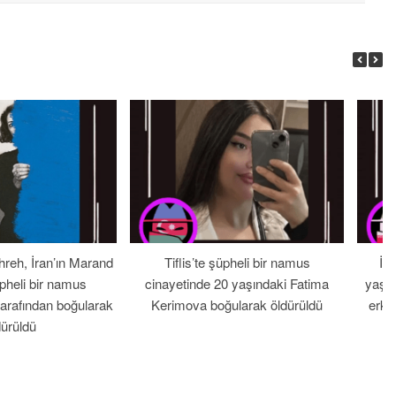
hreh, İran’ın Marand
Tiflis’te şüpheli bir namus
İr
pheli bir namus
cinayetinde 20 yaşındaki Fatima
yaşın
tarafından boğularak
Kerimova boğularak öldürüldü
erke
dürüldü