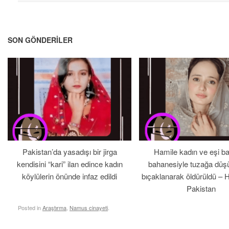
SON GÖNDERILER
Pakistan’da yasadışı bir jirga
Hamile kadın ve eşi b
kendisini “kari” ilan edince kadın
bahanesiyle tuzağa düş
köylülerin önünde infaz edildi
bıçaklanarak öldürüldü – 
Pakistan
Posted in
Araştırma
,
Namus cinayeti
.