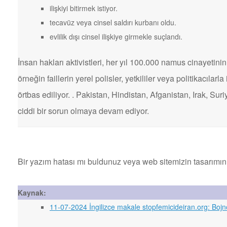
ilişkiyi bitirmek istiyor.
tecavüz veya cinsel saldırı kurbanı oldu.
evlilik dışı cinsel ilişkiye girmekle suçlandı.
İnsan hakları aktivistleri, her yıl 100.000 namus cinayetinin 
örneğin faillerin yerel polisler, yetkililer veya politikacılarl
örtbas ediliyor. . Pakistan, Hindistan, Afganistan, Irak, Sur
ciddi bir sorun olmaya devam ediyor.
Bir yazım hatası mı buldunuz veya web sitemizin tasarımın
Kaynak:
11-07-2024 İngilizce makale stopfemicideiran.org: Bojn