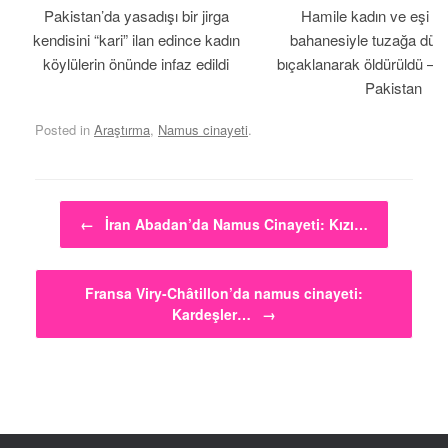
Pakistan’da yasadışı bir jirga
Hamile kadın ve eşi b
kendisini “kari” ilan edince kadın
bahanesiyle tuzağa düş
köylülerin önünde infaz edildi
bıçaklanarak öldürüldü – 
Pakistan
Posted in
Araştırma
,
Namus cinayeti
.
Post navigation
←
İran Abadan’da Namus Cinayeti: Kızı…
Fransa Viry-Châtillon’da namus cinayeti:
Kardeşler…
→