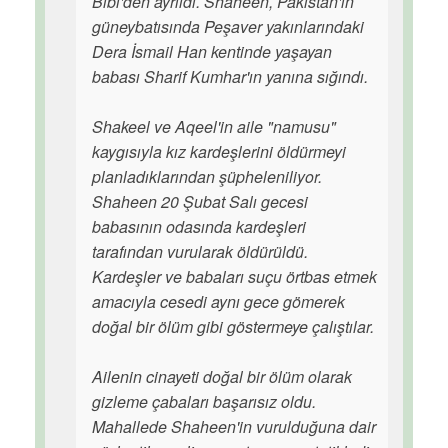
Bibi'den ayrıldı. Shaheen, Pakistan'ın
güneybatısında Peşaver yakınlarındaki
Dera İsmail Han kentinde yaşayan
babası Sharif Kumhar'ın yanına sığındı.
Shakeel ve Aqeel'in aile "namusu"
kaygısıyla kız kardeşlerini öldürmeyi
planladıklarından şüpheleniliyor.
Shaheen 20 Şubat Salı gecesi
babasının odasında kardeşleri
tarafından vurularak öldürüldü.
Kardeşler ve babaları suçu örtbas etmek
amacıyla cesedi aynı gece gömerek
doğal bir ölüm gibi göstermeye çalıştılar.
Ailenin cinayeti doğal bir ölüm olarak
gizleme çabaları başarısız oldu.
Mahallede Shaheen'in vurulduğuna dair