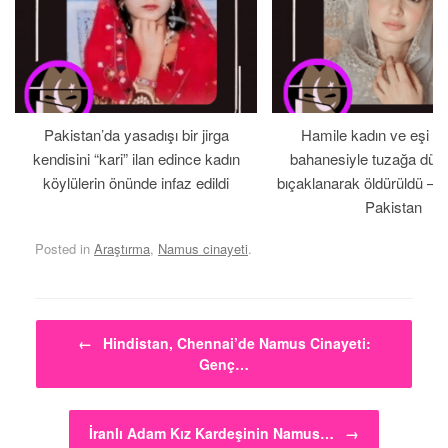
Pakistan’da yasadışı bir jirga
Hamile kadın ve eşi b
kendisini “kari” ilan edince kadın
bahanesiyle tuzağa düş
köylülerin önünde infaz edildi
bıçaklanarak öldürüldü – 
Pakistan
Posted in
Araştırma
,
Namus cinayeti
.
Post navigation
←
Hindistan, Chennai’de Namus Cinayeti:
Genç…
İranlı Adam Kız Kardeşinin Namus…
→