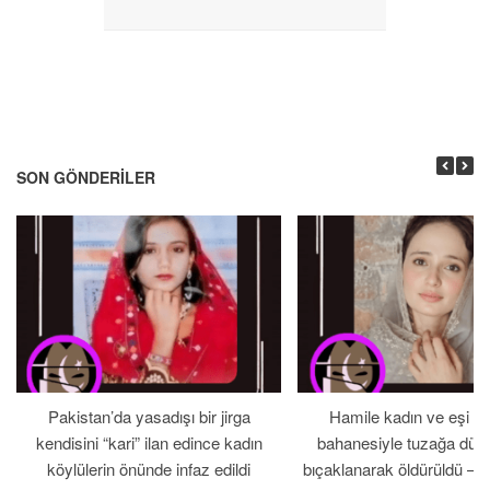
SON GÖNDERILER
Pakistan’da yasadışı bir jirga
Hamile kadın ve eşi b
kendisini “kari” ilan edince kadın
bahanesiyle tuzağa düş
köylülerin önünde infaz edildi
bıçaklanarak öldürüldü – 