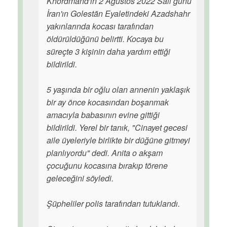
Khordmand'ın 2 Ağustos 2022 Salı günü
İran'ın Golestān Eyaletindeki Azadshahr
yakınlarında kocası tarafından
öldürüldüğünü belirtti. Kocaya bu
süreçte 3 kişinin daha yardım ettiği
bildirildi.
5 yaşında bir oğlu olan annenin yaklaşık
bir ay önce kocasından boşanmak
amacıyla babasının evine gittiği
bildirildi. Yerel bir tanık, "Cinayet gecesi
aile üyeleriyle birlikte bir düğüne gitmeyi
planlıyordu" dedi. Anita o akşam
çocuğunu kocasına bırakıp törene
geleceğini söyledi.
Şüpheliler polis tarafından tutuklandı.