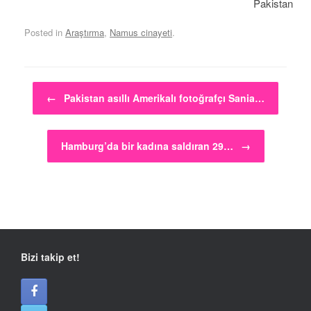
Pakistan
Posted in
Araştırma
,
Namus cinayeti
.
Post navigation
←
Pakistan asıllı Amerikalı fotoğrafçı Sania…
Hamburg’da bir kadına saldıran 29…
→
Bizi takip et!