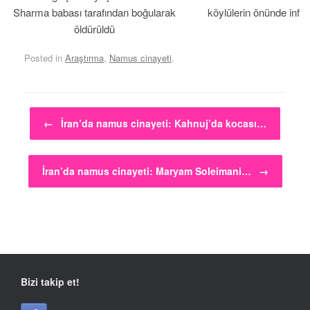
Sharma babası tarafından boğularak
köylülerin önünde infaz
öldürüldü
Posted in
Araştırma
,
Namus cinayeti
.
Post navigation
←
İran’da namus cinayeti: Kahnuj’da kocası…
İran’da namus cinayeti: Maryam Soleimani…
→
Bizi takip et!