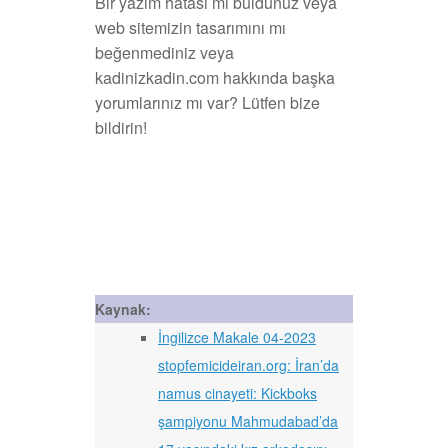
Bir yazım hatası mı buldunuz veya
web sitemizin tasarımını mı
beğenmediniz veya
kadinizkadin.com hakkında başka
yorumlarınız mı var? Lütfen bize
bildirin!
Kaynak:
İngilizce Makale 04-2023
stopfemicideiran.org: İran’da
namus cinayeti: Kickboks
şampiyonu Mahmudabad’da