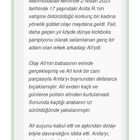
Mahmudabad kentinde 2 Nisan 2023
tarihinde 17 yaşındaki Anita R.'nin
vahşice öldürüldüğü korkunç bir kadına
yönelik şiddet olayı meydana geldi. Fail,
daha geçen yıl köyde dünya kickboks
şampiyonu olarak selamlanan genç bir
adam olan erkek arkadaşı Ali'ydi.
Olay Ali'nin babasının evinde
gerçekleşmiş ve Ali kırık bir cam
parçasıyla Anita'yı boynundan defalarca
bıçaklamıştır. Ali evden kaçtı ve
günlerce polisin elinden kurtulamadı.
Sonunda kaçtığı arabanın izi
sürüldüğünde yakalanmıştır.
Ali suçunu kabul etti ve aşkından dolayı
böyle davrandığını iddia etti. Anita'yı,