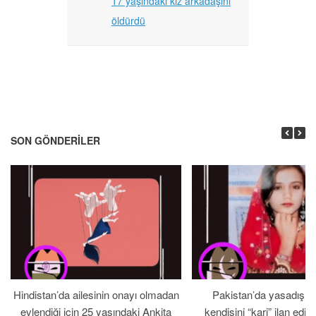
17 yaşındaki kız arkadaşını
öldürdü
SON GÖNDERILER
Hindistan’da ailesinin onayı olmadan
Pakistan’da yasadışı bi
evlendiği için 25 yaşındaki Ankita
kendisini “kari” ilan edin