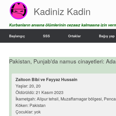
Skip
Kadiniz Kadin
to
content
Kurbanların anısına ölümlerinin cezasız kalmasına izin ver
Başlangıç
SSS
Ortaklar
Bağış yap
Pakistan, Punjab'da namus cinayetleri: Ada
Zaitoon Bibi ve Fayyaz Hussain
Yaşlar: 20, 20
Öldürüldü: 21 Kasım 2023
İkametgah: Alipur tehsil, Muzaffarnagar bölgesi, Penc
Köken: Pakistan
Çocuklar: yok