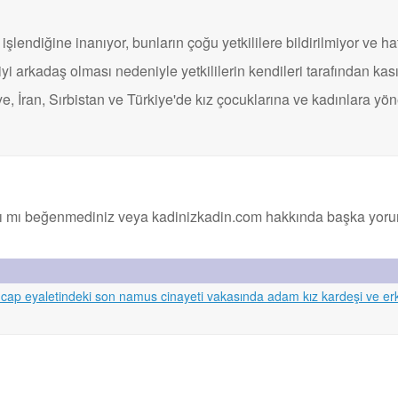
işlendiğine inanıyor, bunların çoğu yetkililere bildirilmiyor ve hat
a iyi arkadaş olması nedeniyle yetkililerin kendileri tarafından kası
iye, İran, Sırbistan ve Türkiye'de kız çocuklarına ve kadınlara yön
ı mı beğenmediniz veya kadinizkadin.com hakkında başka yorumla
encap eyaletindeki son namus cinayeti vakasında adam kız kardeşi ve erk