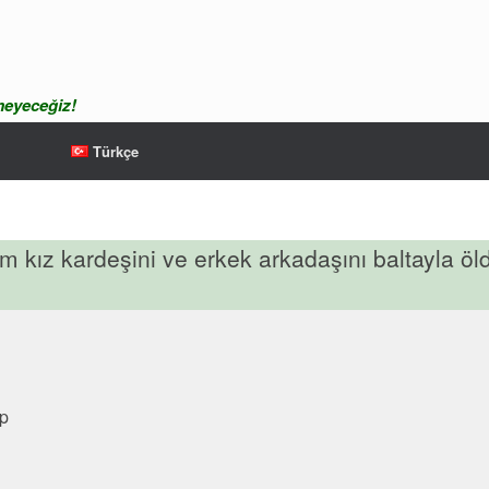
meyeceğiz!
Türkçe
m kız kardeşini ve erkek arkadaşını baltayla öl
ap