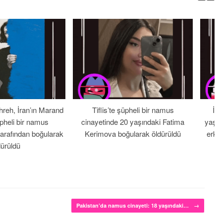
hreh, İran’ın Marand
Tiflis’te şüpheli bir namus
İr
pheli bir namus
cinayetinde 20 yaşındaki Fatima
yaşın
tarafından boğularak
Kerimova boğularak öldürüldü
erke
dürüldü
Pakistan’da namus cinayeti: 18 yaşındaki…
→