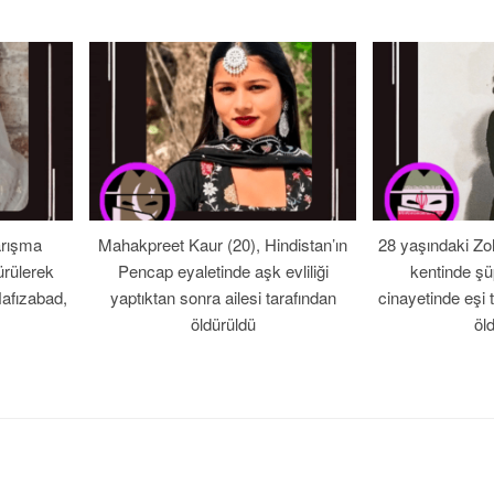
arışma
Mahakpreet Kaur (20), Hindistan’ın
28 yaşındaki Zo
ürülerek
Pencap eyaletinde aşk evliliği
kentinde şü
Hafızabad,
yaptıktan sonra ailesi tarafından
cinayetinde eşi 
öldürüldü
öl