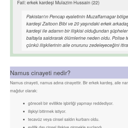
Fail: erkek kardeşi Mulazim Hussain (22)
Pakistan'ın Pencap eyaletinin Muzaffarnagar bölge
kardeşi Zaitoon Bibi ve 20 yaşındaki erkek arkada
kardeşi ile adamın bir ilişkisi olduğundan şüphelen
baltayla saldırarak ölümlerine neden oldu. Polise 
çünkü ilişkilerinin aile onurunu zedeleyeceğini itiraf
Namus cinayeti nedir?
Namus cinayeti, namus adına cinayettir. Bir erkek kardeş, aile n
mağdur olarak:
göreceli bir evlilikte işbirliği yapmayı reddediyor.
ilişkiyi bitirmek istiyor.
tecavüz veya cinsel saldırı kurbanı oldu.
evlilik dışı cinsel ilişkiye girmekle suçlandı.