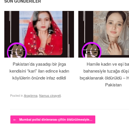
SON GÖNDERILER
Pakistan’da yasadışı bir jirga
Hamile kadın ve eşi b
kendisini “kari” ilan edince kadın
bahanesiyle tuzağa düş
köylülerin önünde infaz edildi
bıçaklanarak öldürüldü – 
Pakistan
Posted in
Araştırma
,
Namus cinayeti
.
Post navigation
←
Mumbai polisi dinlerarası çiftin öldürülmesiyle…