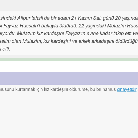
sindeki Alipur tehsil'de bir adam 21 Kasım Salı günü 20 yaşında
şı Fayyaz Hussain'i baltayla öldürdü. 22 yaşındaki Mulazim Huss
iyordu. Mulazim kız kardeşini Fayyaz'ın evine kadar takip etti v
teslim olan Mulazim, kız kardeşini ve erkek arkadaşını öldürdüğü
 etti.
amusunu kurtarmak için kız kardeşini öldürürse, bu bir namus
cinayetidir