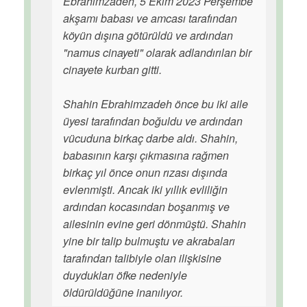
Ebrahimzadeh, 5 Ekim 2023 Perşembe
akşamı babası ve amcası tarafından
köyün dışına götürüldü ve ardından
"namus cinayeti" olarak adlandırılan bir
cinayete kurban gitti.
Shahin Ebrahimzadeh önce bu iki aile
üyesi tarafından boğuldu ve ardından
vücuduna birkaç darbe aldı. Shahin,
babasının karşı çıkmasına rağmen
birkaç yıl önce onun rızası dışında
evlenmişti. Ancak iki yıllık evliliğin
ardından kocasından boşanmış ve
ailesinin evine geri dönmüştü. Shahin
yine bir talip bulmuştu ve akrabaları
tarafından talibiyle olan ilişkisine
duydukları öfke nedeniyle
öldürüldüğüne inanılıyor.