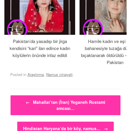
Pakistan’da yasadışı bir jirga
Hamile kadın ve eşi b
kendisini “kari” ilan edince kadın
bahanesiyle tuzağa düş
köylülerin önünde infaz edildi
bıçaklanarak öldürüldü – 
Pakistan
Posted in
Araştırma
,
Namus cinayeti
.
Post navigation
←
Mahallat’tan (İran) Yeganeh Rostami
amcası…
Hindistan Haryana’da bir köy, namus…
→