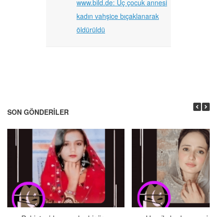
www.bild.de: Üç çocuk annesi
kadın vahşice bıçaklanarak
öldürüldü
SON GÖNDERILER