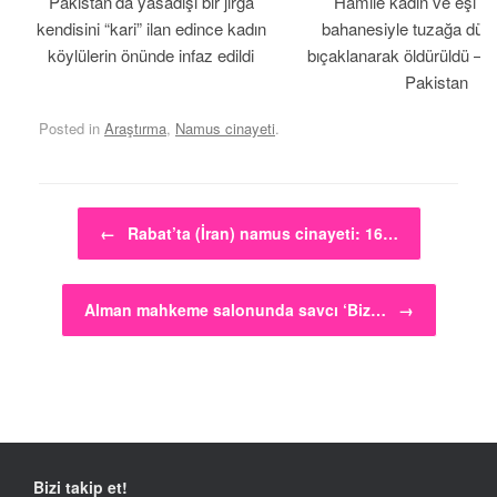
Pakistan’da yasadışı bir jirga
Hamile kadın ve eşi b
kendisini “kari” ilan edince kadın
bahanesiyle tuzağa düş
köylülerin önünde infaz edildi
bıçaklanarak öldürüldü – 
Pakistan
Posted in
Araştırma
,
Namus cinayeti
.
Post navigation
←
Rabat’ta (İran) namus cinayeti: 16…
Alman mahkeme salonunda savcı ‘Biz…
→
Bizi takip et!