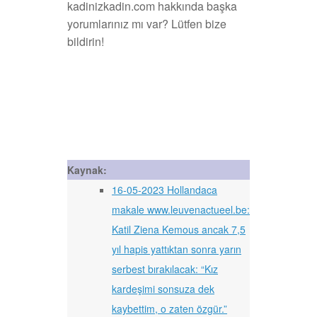
kadinizkadin.com hakkında başka
yorumlarınız mı var? Lütfen bize
bildirin!
Kaynak:
16-05-2023 Hollandaca
makale www.leuvenactueel.be:
Katil Ziena Kemous ancak 7,5
yıl hapis yattıktan sonra yarın
serbest bırakılacak: “Kız
kardeşimi sonsuza dek
kaybettim, o zaten özgür.”