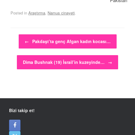
Pakistan
Posted in
Araştırma
,
Namus cinayeti
.
Post navigation
←
Pakdaşt’ta genç Afgan kadın kocası…
Dima Bushnak (19) İsrail’in kuzeyinde…
→
Bizi takip et!