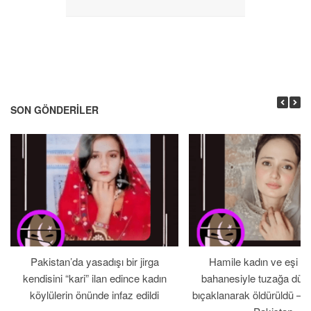
SON GÖNDERILER
Pakistan’da yasadışı bir jirga
Hamile kadın ve eşi b
kendisini “kari” ilan edince kadın
bahanesiyle tuzağa düş
köylülerin önünde infaz edildi
bıçaklanarak öldürüldü – 