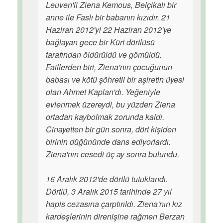
Leuven'li Ziena Kemous, Belçikalı bir
anne ile Faslı bir babanın kızıdır. 21
Haziran 2012'yi 22 Haziran 2012'ye
bağlayan gece bir Kürt dörtlüsü
tarafından öldürüldü ve gömüldü.
Faillerden biri, Ziena'nın çocuğunun
babası ve kötü şöhretli bir aşiretin üyesi
olan Ahmet Kaplan'dı. Yeğeniyle
evlenmek üzereydi, bu yüzden Ziena
ortadan kaybolmak zorunda kaldı.
Cinayetten bir gün sonra, dört kişiden
birinin düğününde dans ediyorlardı.
Ziena'nın cesedi üç ay sonra bulundu.
16 Aralık 2012'de dörtlü tutuklandı.
Dörtlü, 3 Aralık 2015 tarihinde 27 yıl
hapis cezasına çarptırıldı. Ziena'nın kız
kardeşlerinin direnişine rağmen Berzan